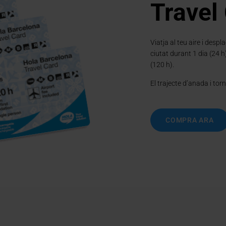
Travel
turn inoblidable per gaudir
Viatja al teu aire i desp
ciutat durant 1 dia (24 h)
(120 h).
El trajecte d’anada i tor
COMPRA ARA
Go to 1
Go to 2
Go to 3
Go to 4