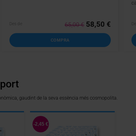
c
58,50 €
65,00 €
Des de
De
COMPRA
sport
conòmica, gaudint de la seva essència més cosmopolita.