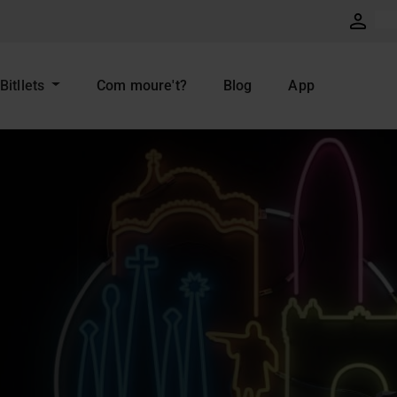
Bitllets
Com moure't?
Blog
App