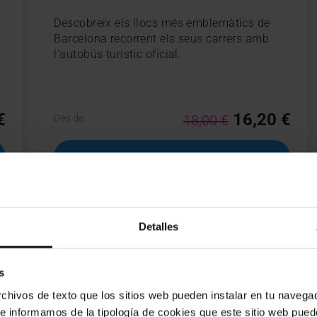
Descobreix els llocs més emblemàtics de
Barcelona recorrent els seus carrers amb
l'autobús turístic oficial.
€
16,20 €
18,00 €
Des de
COMPRA
Detalles
celona
s
hivos de texto que los sitios web pueden instalar en tu navegad
te informamos de la tipología de cookies que este sitio web pued