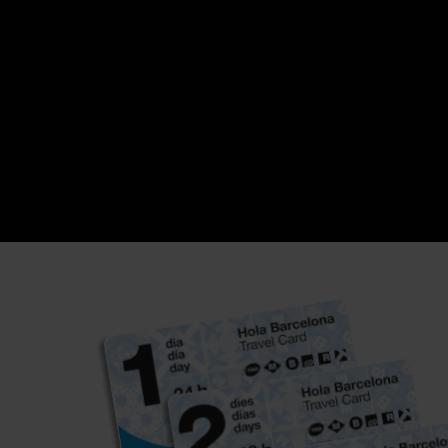
Lights up! Ruta n
amb el Barcelona