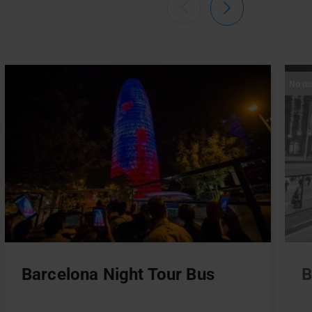
No di
Barcelona Night Tour Bus
B