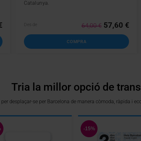
Catalunya.
€
57,60 €
64,00 €
Des de
COMPRA
Tria la millor opció de tran
is per desplaçar-se per Barcelona de manera còmoda, ràpida i e