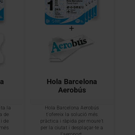
na
Hola Barcelona
Aerobús
ita la
Hola Barcelona Aerobús
a de
t'ofereix la solució més
 i de
pràctica i ràpida per moure't
 més
per la ciutat i desplaçar-te a
l'aeroport.