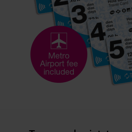
Tour
Nits de somni durant l'estiu amb un recorregut noc
de la millor panoràmica de Barcelona il·luminada.
COMPRA ARA