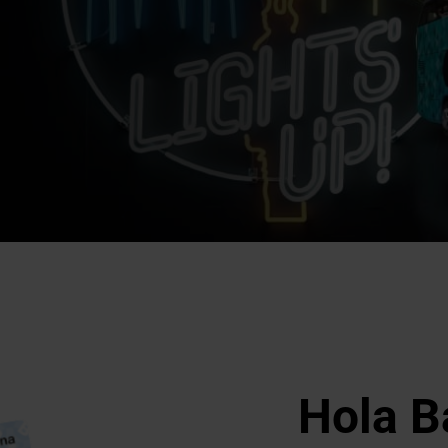
octurna
 Night
Hola B