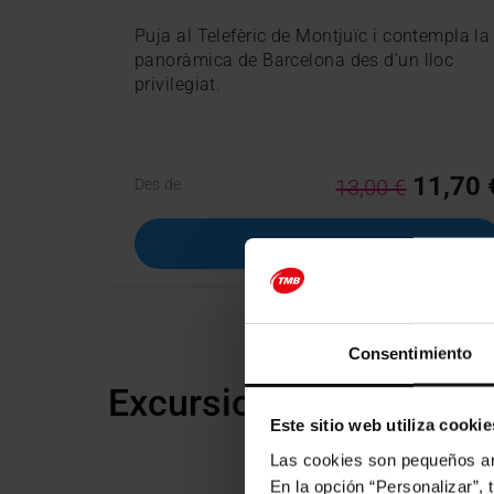
Puja al Telefèric de Montjuïc i contempla la
panoràmica de Barcelona des d’un lloc
privilegiat.
11,70 
13,00 €
Des de
COMPRA
Consentimiento
Excursions des de Bar
Este sitio web utiliza cookie
Las cookies son pequeños arc
En la opción “Personalizar”, 