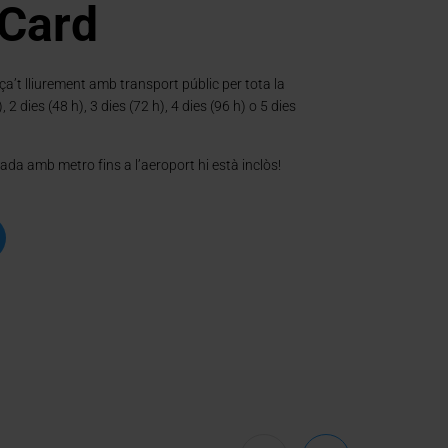
 Card
laça’t lliurement amb transport públic per tota la
, 2 dies (48 h), 3 dies (72 h), 4 dies (96 h) o 5 dies
nada amb metro fins a l’aeroport hi està inclòs!
REPRODUEIX