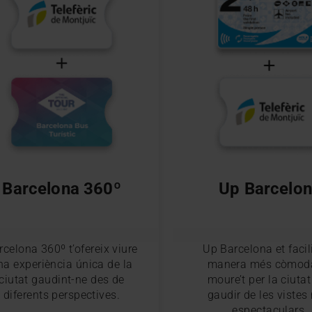
Barcelona 360º
Up Barcelo
rcelona 360º t’ofereix viure
Up Barcelona et facil
na experiència única de la
manera més còmod
ciutat gaudint-ne des de
moure’t per la ciutat
diferents perspectives.
gaudir de les vistes
espectaculars.