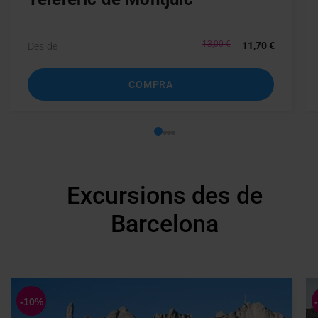
13,00 €
11,70 €
Des de
COMPRA
Go to 1
Go to 2
Go to 3
Go to 4
Excursions des de
Barcelona