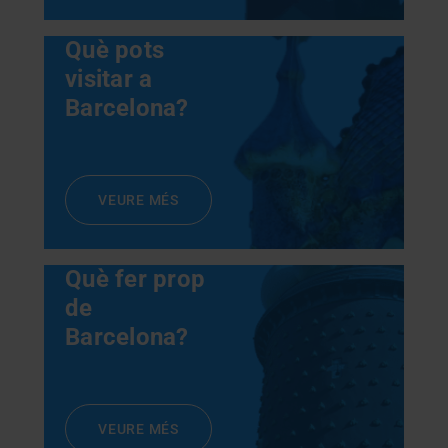
Què pots
visitar a
Barcelona?
VEURE MÉS
Què fer prop
de
Barcelona?
VEURE MÉS