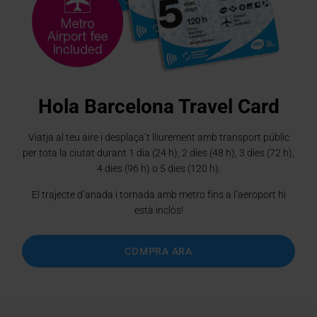
Lights up! Ruta nocturna amb el
Barcelona Night Tour
COMPRA ARA
Hola Barcelona Travel Card
Viatja al teu aire i desplaça’t lliurement amb transport públic
per tota la ciutat durant 1 dia (24 h), 2 dies (48 h), 3 dies (72 h),
4 dies (96 h) o 5 dies (120 h).
Go to 1
Go to 2
Go to 3
Go to 4
El trajecte d’anada i tornada amb metro fins a l’aeroport hi
està inclòs!
COMPRA ARA