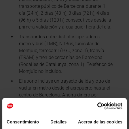
transporte público de Barcelona durante 1
día (24 h), 2 días (48 h), 3 días (72 h), 4 días
(96 h) o 5 días (120 h) consecutivos desde la
primera validación y a cualquier hora del día.
Transbordos entre distintos operadores:
metro y bus (TMB), NitBus, funicular de
Montjuïc, ferrocarril (FGC, zona 1), tranvía
(TRAM) y tren de cercanías de Barcelona
(Rodalies de Catalunya, zona 1). Teleférico de
Montjuïc no incluido.
El abono incluye un trayecto de ida y otro de
vuelta en metro desde el aeropuerto hasta el
centro de Barcelona. Ahorra dinero por
trayecto respecto al billete aeropuerto.
Tarjeta de transporte con validación sin
contacto y reutilizable. Permite realizar
Consentimiento
Detalles
Acerca de las cookies
recargas de cualquiera de las modalidades