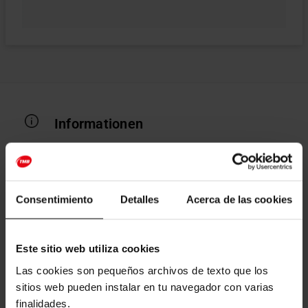
Informationen
Was beinhaltet Barcelona 360º?
Consentimiento
Detalles
Acerca de las cookies
Hin- und Rückfahrkarte für die Seilbahn
Telefèric de Montjuïc (Sie können an jeder
Este sitio web utiliza cookies
beliebigen der drei Haltestellen ein- und
Las cookies son pequeños archivos de texto que los
aussteigen: Parc de Montjuïc, Miramar und
sitios web pueden instalar en tu navegador con varias
Castell de Montjuïc).
finalidades.