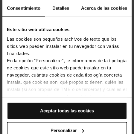
Consentimiento
Detalles
Acerca de las cookies
Hola Barcelona
Barcelona Night
Este sitio web utiliza cookies
Aerobús
Tour Bus
Las cookies son pequeños archivos de texto que los
25,80 €
sitios web pueden instalar en tu navegador con varias
24,35 €
10,00 €
Depuis
Depuis
finalidades.
En la opción “Personalizar”, te informamos de la tipología
de cookies que este sitio web puede instalar en tu
Non disponible
navegador, cuántas cookies de cada tipología concreta
instala, qué cookies son, qué propósito tienen, quién las
instala (si son propias de TMB o de terceros) y cuál es el
plazo máximo en el que quedan instaladas en tu
navegador. Si el panel de cookies muestra (0), significa
que no instala ninguna cookie de esta tipología.
Aceptar todas las cookies
Barcelona
Christmas Tour
Si eliges la opción “Aceptar todas las cookies”, permites
que todas estas cookies se instalen en tu navegador.
Personalizar
El selector que se encuentra a la derecha de cada