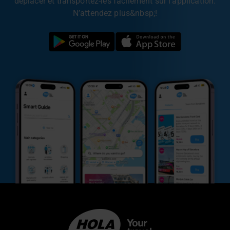
déplacer et transportez-les facilement sur l’application.
N’attendez plus&nbsp;!