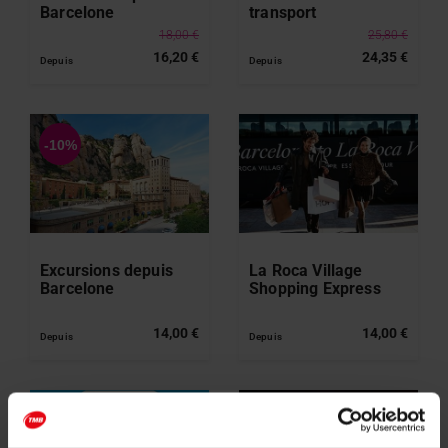
Barcelone
transport
18,00 €
25,80 €
16,20 €
24,35 €
Depuis
Depuis
Excursions depuis
La Roca Village
Barcelone
Shopping Express
Tour
14,00 €
14,00 €
Depuis
Depuis