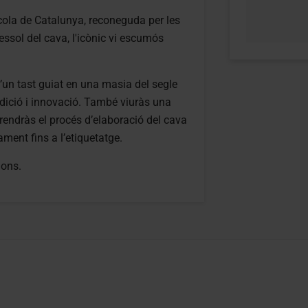
ícola de Catalunya, reconeguda per les
ressol del cava, l'icònic vi escumós
d’un tast guiat en una masia del segle
adició i innovació. També viuràs una
prendràs el procés d’elaboració del cava
ament fins a l’etiquetatge.
ions.