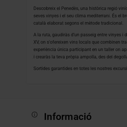
Descobreix el Penedès, una històrica regió vin
seves vinyes i el seu clima mediterrani. És el b
català elaborat segons el mètode tradicional.
A la ruta, gaudiràs d’un passeig entre vinyes i 
XV, on s'ofereixen vins locals que combinen tr
experiència única participant en un taller on a
i crearàs la teva pròpia ampolla, des del degoll
Sortides garantides en totes les nostres excurs
Informació