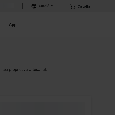
Català
Cistella
App
l teu propi cava artesanal.