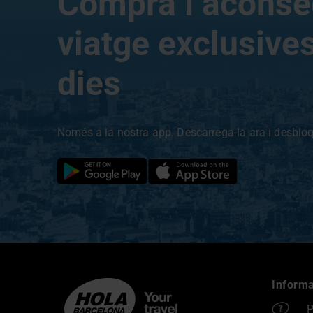
Compra i aconse
viatge exclusives 
dies
Només a la nostra app. Descarrega-la ara i desbloq
Informa
P