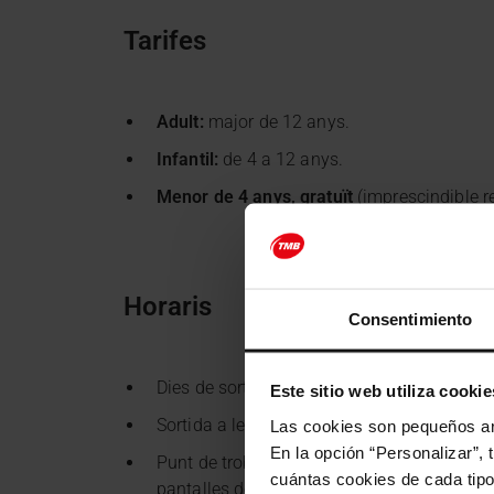
Tarifes
Adult:
major de 12 anys.
Infantil:
de 4 a 12 anys.
Menor de 4 anys, gratuït
(imprescindible re
Horaris
Consentimiento
Dies de sortida: consulta el calendari de res
Este sitio web utiliza cookie
Sortida a les 9.00 h i tornada a les 14.15 h.
Las cookies son pequeños arc
En la opción “Personalizar”, 
Punt de trobada: Estació d'Autobusos Barc
cuántas cookies de cada tipol
pantalles de l'estació per conèixer l'andan