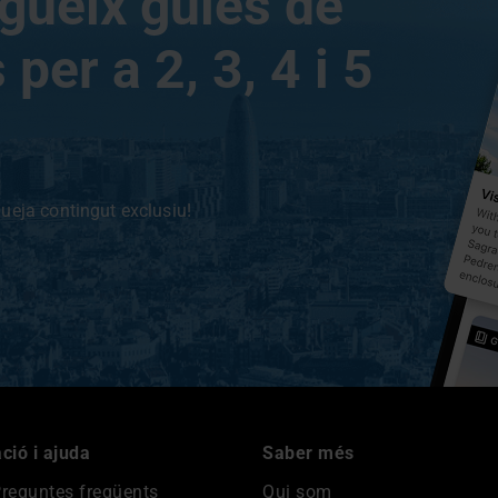
gueix guies de
per a 2, 3, 4 i 5
ueja contingut exclusiu!
ció i ajuda
Saber més
reguntes freqüents
Qui som