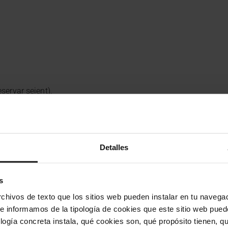
servar seient).
Detalles
erva de bitllets.
s
hivos de texto que los sitios web pueden instalar en tu navegad
te informamos de la tipología de cookies que este sitio web pued
elona Nord, carrer de Nàpols 68, 08013 Barcelona. Consulta le
ogía concreta instala, qué cookies son, qué propósito tienen, qui
a de sortida dels busos.