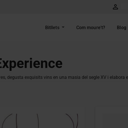
Bitllets
Com moure't?
Blog
Experience
s, degusta exquisits vins en una masia del segle XV i elabora e