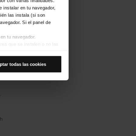
or con varias finalidades.
e instalar en tu navegador,
én las instala (si son
avegador. Si el panel de
 en tu navegador.
res que se instalen o no las
Así se instalarán solo las
ptar todas las cookies
las cookies de
joran tu experiencia de
 no las aceptas, no puedes
e
es seleccionando la opción
ch