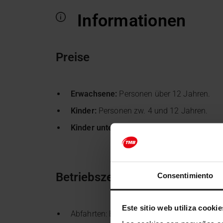
Informationen
Preise
Erwachsene:
Personen über 12 Jahren.
Kinder:
Personen zw. 4 und 12 Jahren.
Kinder unter 4 Jahren kostenlos
(Sitzplat
Betriebszeiten
Consentimiento
Este sitio web utiliza cookie
Abfahrten: Bitte den Kalender für Fahrsche