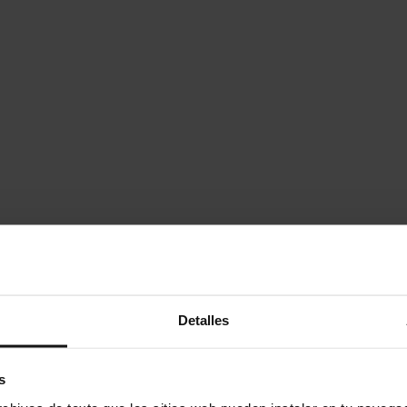
z muss reserviert werden).
Detalles
s
inreservierung einsehen.