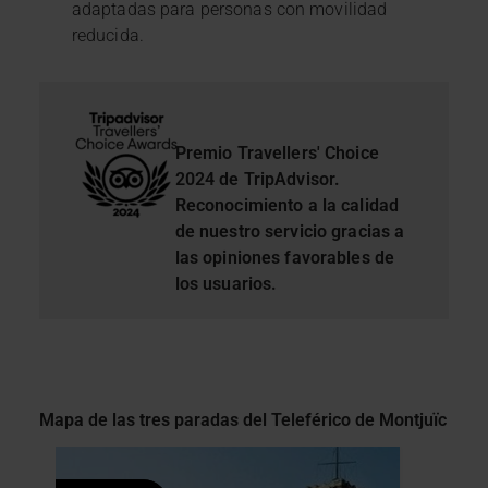
adaptadas para personas con movilidad
experiencia de usuario.
reducida.
Las cookies necesarias son imprescindibles para el
funcionamiento de la web y, por tanto, si no las aceptas,
no puedes empezar a navegar. Solo puedes consultar
nuestra
Política de cookies
.
En cualquier momento de la navegación en esta web,
Premio Travellers' Choice
podrás modificar tu selección de cookies seleccionando
2024 de TripAdvisor.
la opción “Gestor de cookies”, que encontrarás en el
Reconocimiento a la calidad
menú de la parte inferior de la web.
de nuestro servicio gracias a
las opiniones favorables de
los usuarios.
Mapa de las tres paradas del Teleférico de Montjuïc