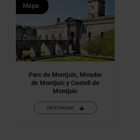
Mapa
Mapa
Parc de Montjuïc, Mirador
de Montjuïc y Castell de
Montjuïc
DESCARGAR