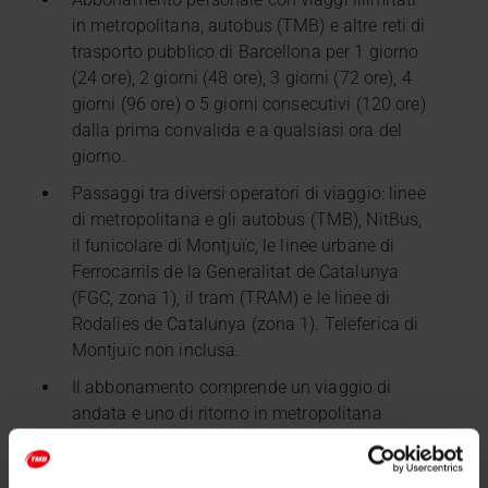
in metropolitana, autobus (TMB) e altre reti di
trasporto pubblico di Barcellona per 1 giorno
(24 ore), 2 giorni (48 ore), 3 giorni (72 ore), 4
giorni (96 ore) o 5 giorni consecutivi (120 ore)
dalla prima convalida e a qualsiasi ora del
giorno.
Passaggi tra diversi operatori di viaggio: linee
di metropolitana e gli autobus (TMB), NitBus,
il funicolare di Montjuïc, le linee urbane di
Ferrocarrils de la Generalitat de Catalunya
(FGC, zona 1), il tram (TRAM) e le linee di
Rodalies de Catalunya (zona 1). Teleferica di
Montjuïc non inclusa.
Il abbonamento comprende un viaggio di
andata e uno di ritorno in metropolitana
dall’aeroporto al centro di Barcellona.
Risparmia denaro su ogni viaggio rispetto al