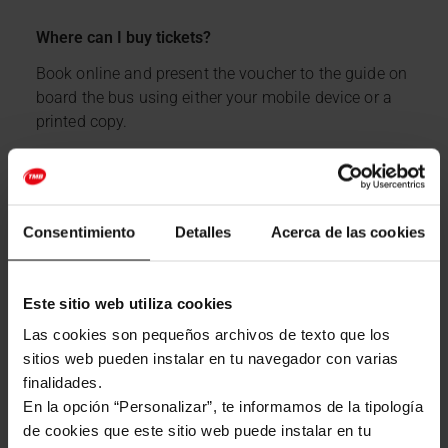
Where can I buy tickets?
Book online and present the voucher to the guide on
board the bus using either your mobile device or a
printed copy.
Reservation valid for 180 calendar days from the
date of purchase.
Consentimiento
Detalles
Acerca de las cookies
What makes the Barcelona Bus Turístic unique?
Este sitio web utiliza cookies
Two different routes
to be enjoyed with a
single ticket.
Las cookies son pequeños archivos de texto que los
sitios web pueden instalar en tu navegador con varias
With
38 stops and 3 points connecting
the
finalidades.
different routes, visitors can explore all the
En la opción “Personalizar”, te informamos de la tipología
areas Barcelona has to offer.
de cookies que este sitio web puede instalar en tu
Double-decker buses offering panoramic