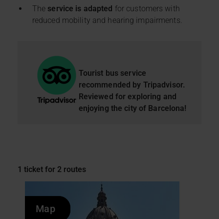
funcionamiento de la web y, por tanto, si no las aceptas,
The
service is adapted
for customers with
no puedes empezar a navegar. Solo puedes consultar
reduced mobility and hearing impairments.
nuestra
Política de cookies
.
En cualquier momento de la navegación en esta web,
podrás modificar tu selección de cookies seleccionando
la opción “Gestor de cookies”, que encontrarás en el
Tourist bus service
menú de la parte inferior de la web.
recommended by Tripadvisor.
Reviewed for exploring and
enjoying the city of Barcelona!
1 ticket for 2 routes
Map
Map