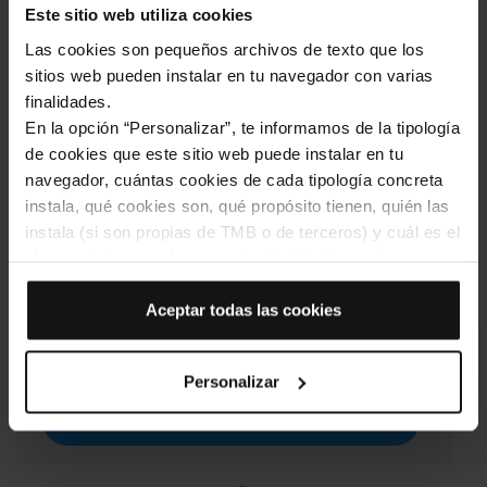
Este sitio web utiliza cookies
Las cookies son pequeños archivos de texto que los
sitios web pueden instalar en tu navegador con varias
finalidades.
En la opción “Personalizar”, te informamos de la tipología
de cookies que este sitio web puede instalar en tu
navegador, cuántas cookies de cada tipología concreta
instala, qué cookies son, qué propósito tienen, quién las
instala (si son propias de TMB o de terceros) y cuál es el
plazo máximo en el que quedan instaladas en tu
Hop Barcelona
navegador. Si el panel de cookies muestra (0), significa
que no instala ninguna cookie de esta tipología.
Aceptar todas las cookies
Si eliges la opción “Aceptar todas las cookies”, permites
€45.30
que todas estas cookies se instalen en tu navegador.
€39.50
From
Personalizar
El selector que se encuentra a la derecha de cada
tipología de cookies permite indicar si quieres que se
BUY
instalen o no las cookies de esa clase.
Una vez que hayas marcado tus preferencias, debes