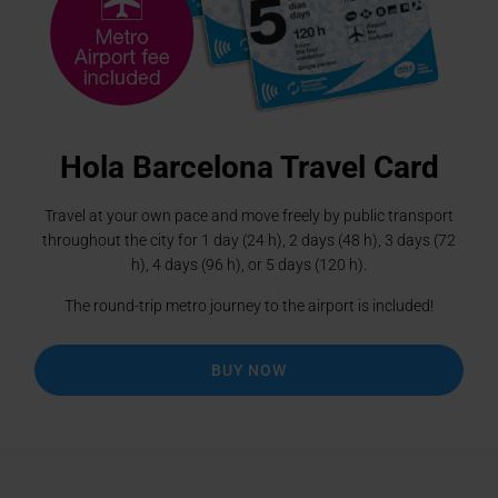
Lights up! Night route with the
Barcelona Night Tour
BUY NOW
Hola Barcelona Travel Card
Travel at your own pace and move freely by public transport
throughout the city for 1 day (24 h), 2 days (48 h), 3 days (72
h), 4 days (96 h), or 5 days (120 h).
Go to 1
Go to 2
Go to 3
Go to 4
The round-trip metro journey to the airport is included!
BUY NOW