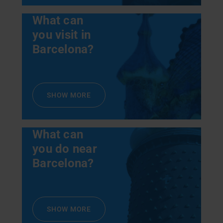
What can
you visit in
Barcelona?
SHOW MORE
What can
you do near
Barcelona?
SHOW MORE