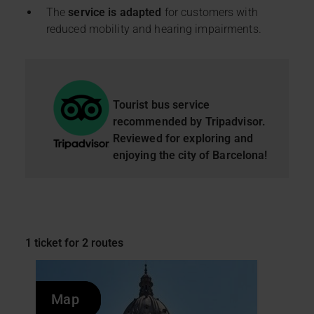
funcionamiento de la web y, por tanto, si no las aceptas,
The
service is adapted
for customers with
no puedes empezar a navegar. Solo puedes consultar
reduced mobility and hearing impairments.
nuestra
Política de cookies
.
En cualquier momento de la navegación en esta web,
podrás modificar tu selección de cookies seleccionando
la opción “Gestor de cookies”, que encontrarás en el
Tourist bus service
menú de la parte inferior de la web.
recommended by Tripadvisor.
Reviewed for exploring and
enjoying the city of Barcelona!
1 ticket for 2 routes
Map
Map